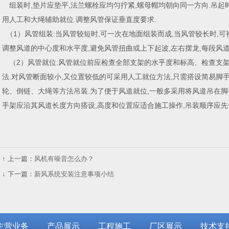
组装时,垫片应垫平,法兰螺栓应均匀拧紧,螺母帽均朝向同一方向.吊起时
用人工和大绳辅助就位.调整风管保证垂直度要求.
（1）风管组装:当风管较短时,可一次在地面组装而成,当风管较长时,可
调整风道的中心度和水平度,避免风管扭曲或上下起波,左右摆龙,每段风道
（2）风管就位:风管就位前应检查全部支架的水乎度和标高、检查支架
法.对风管断面较小,又位置较低的可采用人工就位方法,只需搭设简易脚
轮、倒链、大绳等方法吊装.为了便于风道就位,一般多采用将风道吊在脚
手架应沿其风道长度方向搭设,高度和位置应适合施工操作,吊装顺序应先
↑ 上一篇：
风机有噪音怎么办？
↓ 下一篇：
新风系统安装注意事项小结
主营业务
产品展示
工程施工
厂区展示
技术支