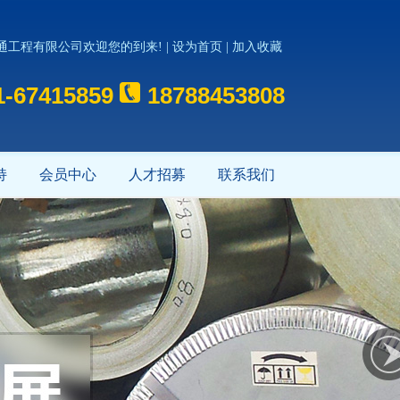
通工程有限公司欢迎您的到来! |
设为首页
|
加入收藏
1-67415859
18788453808
持
会员中心
人才招募
联系我们