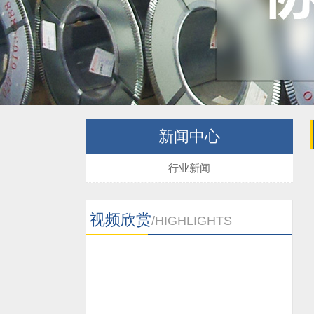
新闻中心
行业新闻
视频欣赏
/HIGHLIGHTS